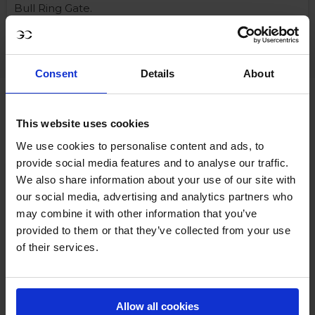
Bull Ring Gate.
Programme
: CSI5*+ CSI2*+ plus
[à confirmer]
Consent
Details
About
PROGRAMME INDICATIF
This website uses cookies
We use cookies to personalise content and ads, to
provide social media features and to analyse our traffic.
We also share information about your use of our site with
Compétitions CSI5* et CSI2*. C’est la
Vendredi
our social media, advertising and analytics partners who
journée de la GCL ! Soutenez les
8 août:
may combine it with other information that you’ve
cavaliers et les équipes alors qu’ils se
provided to them or that they’ve collected from your use
disputent le niveau ultime du saut
d’obstacles en équipe
of their services.
*Sous réserve de modifications à la
discrétion de l’organisateur.
Allow all cookies