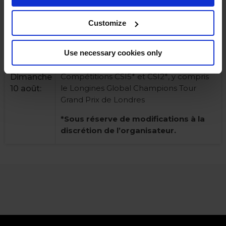
Compétitions CSI5* et CSI2*.
Samedi 9
Customize
août:
*Sous réserve de modifications à la
discrétion de l’organisateur.
Use necessary cookies only
Compétitions CSI5* et CSI2*, y compris
Dimanche
le Longines Global Champions Tour
10 août:
Grand Prix de Londres
*Sous réserve de modifications à la
discrétion de l’organisateur.