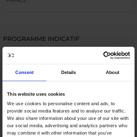
FRANCE
PROGRAMME INDICATIF
Compétitions CSI2* & CSI5*
Jeudi 11
Consent
Details
About
juin 2026:
Highlights:
- Compétition par équipe GCL dans
This website uses cookies
l’après-midi
- DJ Set après l’événement
We use cookies to personalise content and ads, to
provide social media features and to analyse our traffic.
*Les horaires peuvent être ajustés en
We also share information about your use of our site with
fonction de l’évolution du programme
our social media, advertising and analytics partners who
sportif.
may combine it with other information that you’ve