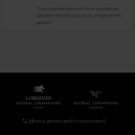
*Les horaires peuvent être ajustés en
fonction de l’évolution du programme
sportif.
[[$store.getters.getPhoneNumber]]